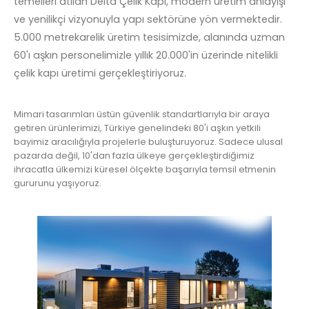
temelleri atılan Delta Çelik Kapı, modern üretim anlayışı
ve yenilikçi vizyonuyla yapı sektörüne yön vermektedir.
5.000 metrekarelik üretim tesisimizde, alanında uzman
60'ı aşkın personelimizle yıllık 20.000'in üzerinde nitelikli
çelik kapı üretimi gerçekleştiriyoruz.
Mimari tasarımları üstün güvenlik standartlarıyla bir araya
getiren ürünlerimizi, Türkiye genelindeki 80'i aşkın yetkili
bayimiz aracılığıyla projelerle buluşturuyoruz. Sadece ulusal
pazarda değil, 10'dan fazla ülkeye gerçekleştirdiğimiz
ihracatla ülkemizi küresel ölçekte başarıyla temsil etmenin
gururunu yaşıyoruz.